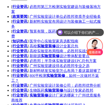
[
行业资讯
]
必胜邦第三方检测实验室建设与装修落地方
案
[
政策要闻
]
广州实验室设计单位必胜邦资质齐全经验多
[
行业资讯
]
新材料实验室布局设计与装修施工一站式服
务
[
行业资讯
]
预算有限，医药研发实验室怎么规划才不浪
可以介绍下你们的产品么
费
[
知识热点
]
医学中心实验室家具选配指南
[
行业资讯
]
高校
实验室装修
设计全案总包
[
行业资讯
]
高校实验室布局指南，必胜邦实战分享
[
行业资讯
]
新能源
实验室装修
设计整体配套要点
[
行业资讯
]
必胜邦｜半导体实验室建设EPC总包方案
[
行业资讯
]
广州实验室建设排名必胜邦专业之选
[
行业资讯
]
新材料研发实验室怎么布局？看这篇就够了
[
行业资讯
]
800平检测
实验室装修
，如何一次做对不返
工？
[
行业资讯
]
广州实验室设计装修公司：必胜邦优势分析
[
行业资讯
]
生物医药
实验室装修
与设计专家必胜邦
[
行业资讯
]
实验室装修
设计厂家选哪家？广州优质服务
商推荐